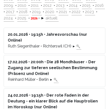
2009
•
2010
•
2011
•
2012
•
2013
•
2014
•
2015
•
2016
•
2017
•
2018
•
2019
•
2020
•
2021
•
2022
•
2023
•
2024
•
2025
•
• ►
aktuell
2026
20.01.2026 • 19:15h • Jahresvorschau (nur
Online)
Ruth Siegenthaler • Richterswil (CH)
►
17.02.2026 • 20:00h • Die 28 Mondhäuser - Der
Zugang zur tieferen seelischen Bestimmung
(Präsenz und Online)
Reinhard Müller • Berlin
►
24.02.2026 • 19:15h • Der rote Faden in der
Deutung - ein klarer Blick auf die Hauptrollen
im Horoskop (nur Online)