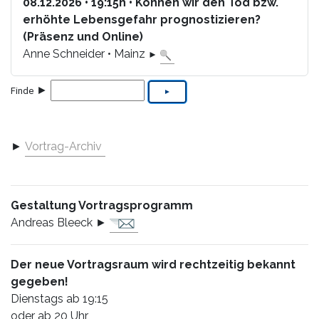
08.12.2026 • 19:15h • Können wir den Tod bzw.
erhöhte Lebensgefahr prognostizieren?
(Präsenz und Online)
Anne Schneider • Mainz
►
►
Finde
►
Vortrag-Archiv
Gestaltung Vortragsprogramm
Andreas Bleeck ►
Der neue Vortragsraum wird rechtzeitig bekannt
gegeben!
Dienstags ab 19:15
oder ab 20 Uhr