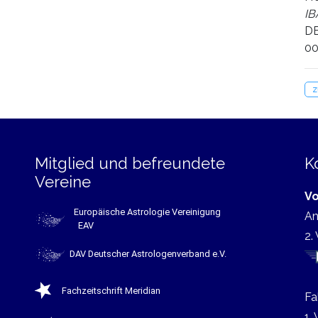
IB
DE
00
z
Mitglied und befreundete
K
Vereine
Vo
Europäische Astrologie Vereinigung
An
EAV
2.
DAV Deutscher Astrologenverband e.V.
Fachzeitschrift Meridian
Fa
1.