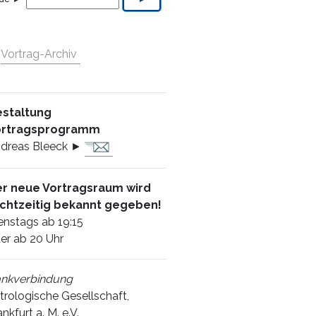
►
Vortrag-Archiv
staltung
ortragsprogramm
dreas Bleeck ►
r neue Vortragsraum wird
chtzeitig bekannt gegeben!
enstags ab 19:15
er ab 20 Uhr
nkverbindung
trologische Gesellschaft,
ankfurt a. M. e.V.