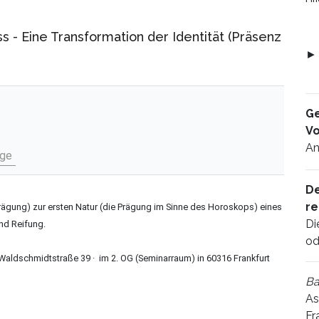
s - Eine Transformation der Identität (Präsenz
Ge
V
An
äge
De
re
Prägung) zur ersten Natur (die Prägung im Sinne des Horoskops) eines
Di
nd Reifung.
od
 Waldschmidtstraße 39 · im 2. OG (Seminarraum) in 60316 Frankfurt
Ba
As
Fr