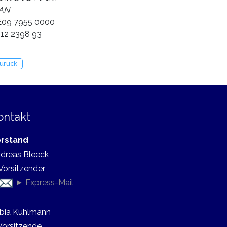
AN
09 7955 0000
12 2398 93
urück
ontakt
rstand
dreas Bleeck
 Vorsitzender
► Express-Mail
bia Kuhlmann
 Vorsitzende