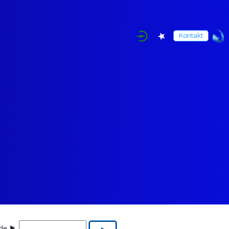
Kontakt
►
nde